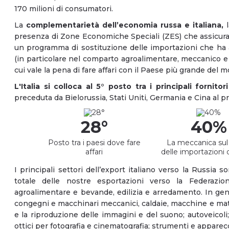
170 milioni di consumatori.
La
complementarietà dell’economia russa e italiana,
l
presenza di Zone Economiche Speciali (ZES) che assicurano 
un programma di sostituzione delle importazioni che ha 
(in particolare nel comparto agroalimentare, meccanico e 
cui vale la pena di fare affari con il Paese più grande del 
L'Italia si colloca al 5° posto tra i principali fornito
preceduta da Bielorussia, Stati Uniti, Germania e Cina al p
28°
40%
Posto tra i paesi dove fare
La meccanica sul 
affari
delle importazioni da
I principali settori dell’export italiano verso la Russia 
totale delle nostre esportazioni verso la Federazio
agroalimentare e bevande, edilizia e arredamento. In gene
congegni e macchinari meccanici, caldaie, macchine e mater
e la riproduzione delle immagini e del suono; autoveicoli
ottici per fotografia e cinematografia; strumenti e appare