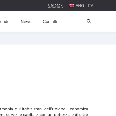
Callback
ENG
ITA
search
oads
News
Contatti
Armenia e Kirghizistan, dell’Unione Economica
, servizi e capitale, con un potenziale di oltre