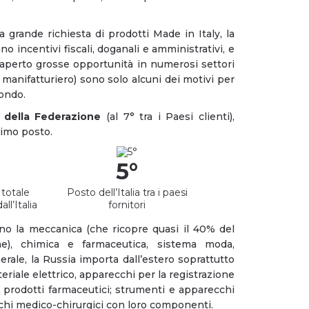
a grande richiesta di prodotti Made in Italy, la
incentivi fiscali, doganali e amministrativi, e
aperto grosse opportunità in numerosi settori
manifatturiero) sono solo alcuni dei motivi per
mondo.
ri della Federazione
(al 7° tra i Paesi clienti),
rimo posto.
5°
totale
Posto dell’Italia tra i paesi
ll’Italia
fornitori
sono la meccanica (che ricopre quasi il 40% del
ne), chimica e farmaceutica, sistema moda,
rale, la Russia importa dall’estero soprattutto
iale elettrico, apparecchi per la registrazione
; prodotti farmaceutici; strumenti e apparecchi
cchi medico-chirurgici con loro componenti.